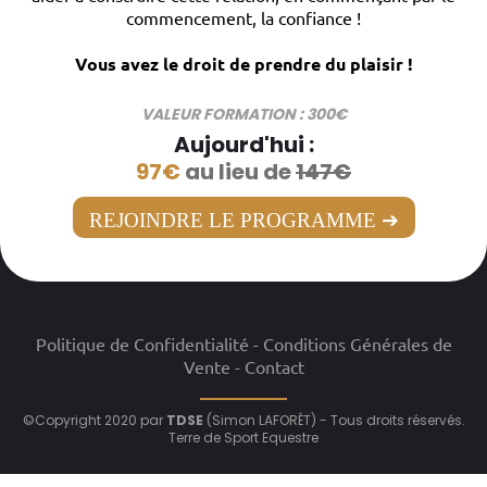
commencement, la confiance !
Vous avez le droit de prendre du plaisir !
VALEUR FORMATION : 300€
Aujourd'hui :
97€
au lieu de
147€
REJOINDRE LE PROGRAMME ➔
Politique de Confidentialité - Conditions Générales de
Vente - Contact
__________
©Copyright 2020 par
TDSE
(Simon LAFORÊT) - Tous droits réservés.
Terre de Sport Equestre