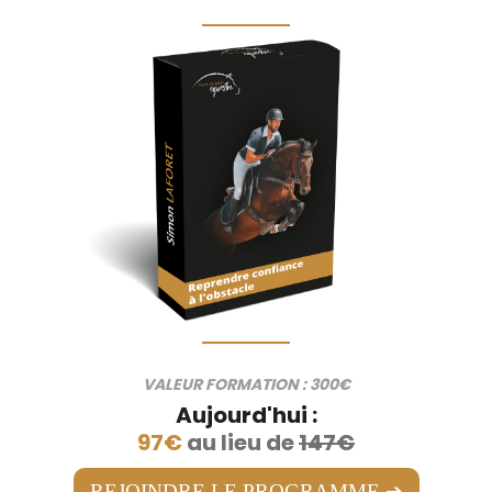
__________
__________
VALEUR FORMATION : 300€
Aujourd'hui :
97€
au lieu de
147€
REJOINDRE LE PROGRAMME ➔