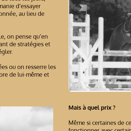
 manie d’essayer
onnée, au lieu de
cle, on pense qu’en
ant de stratégies et
égler.
ées ou on resserre les
ibre de lui-même et
Mais à quel prix ?
Même si certaines de c
fonctionner avec certain