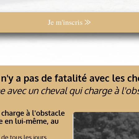
Je m'inscris ⨠
l n'y a pas de fatalité avec les c
avec un cheval qui charge à l'ob
 charge à l'obstacle
me en lui-même, au
de tous les jours,