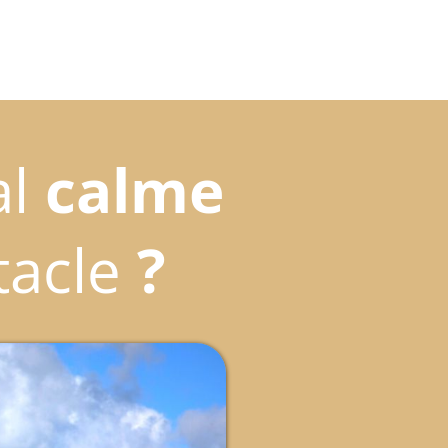
l
calme
tacle
?