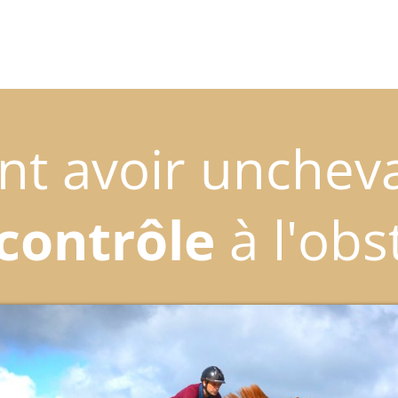
 avoir uncheva
contrôle
à l'obs