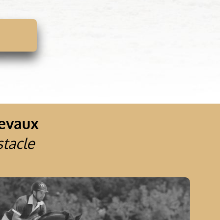
hevaux
stacle